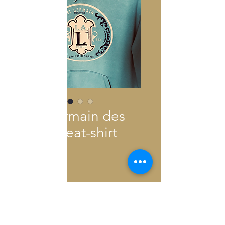
Ste Germain des
Prés sweat-shirt
Precio
150,00 €
Cantidad
*
Agregar al carrito