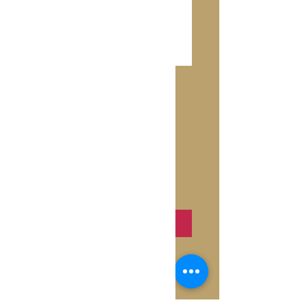
55th Street
Precio
10,50 €
Cantidad
*
Agregar al carrito
Inside: Blank