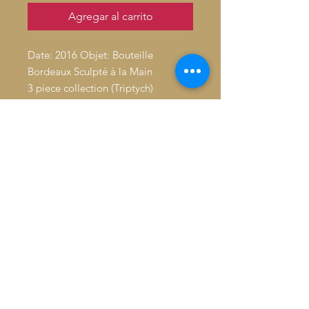
Agregar al carrito
Date: 2016 Objet: Bouteille
Bordeaux Sculpté à la Main
3 piece collection (Triptych)
Artiste: André Lahori(Américain, né
1967)
Médium: Sculpté à la main avec des
accents peints à la main
Dimensions:
2 Capacité: 750 ml Hauteur: 33,66
cm Diamètre: 27 cm
1 Capacité: 1.5 ml Hauteur: 38,66
cm Diamètre: 30.1 cm