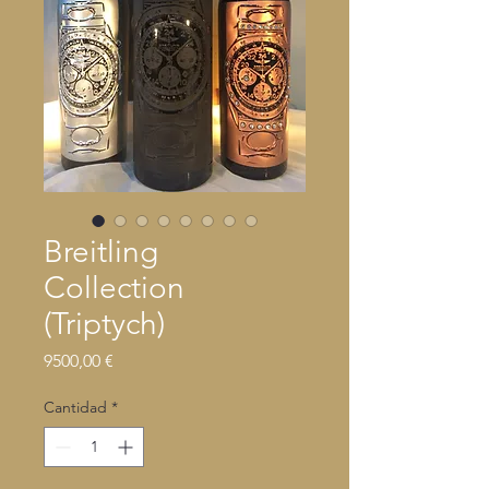
Breitling
Collection
(Triptych)
Precio
9500,00 €
Cantidad
*