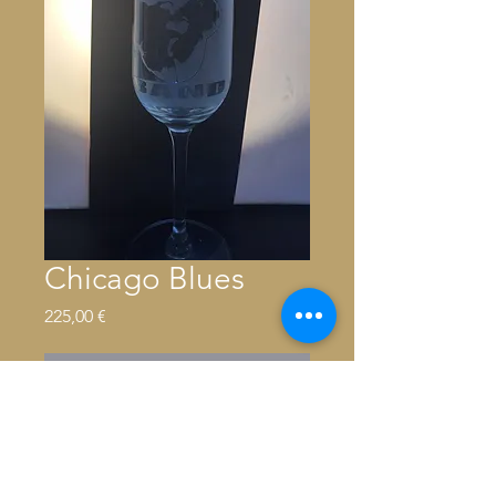
Chicago Blues
Precio
225,00 €
Agotado
2 Champaigne flutes
Hauteur: 23 cm
Capacité: 22 cl