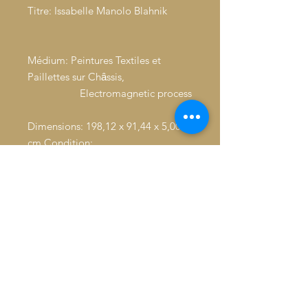
Titre: Issabelle Manolo Blahnik
Médium: Peintures Textiles et
Paillettes sur Chȃssis,
Electromagnetic process
Dimensions: 198,12 x 91,44 x 5,00
cm Condition:
Excellent. Pas de défauts visibles
Signature: dans un cadre rectangle,
signé en bas à gauche: Adu Jahmal,
année 2018, à droite du rectangle,
au-dessus de la signature; LV sur le
côté droit du rectangle, sous la
signature