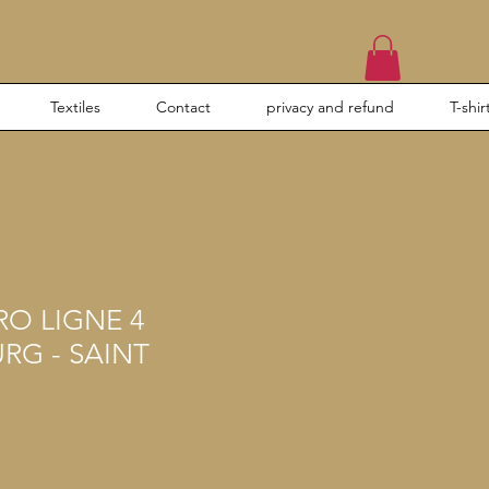
Textiles
Contact
privacy and refund
T-shir
RO LIGNE 4
RG - SAINT