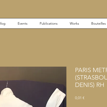
Blog
Events
Publications
Works
Bouteilles
PARIS MET
(STRASBOU
DENIS) RH
Precio
0,01 €