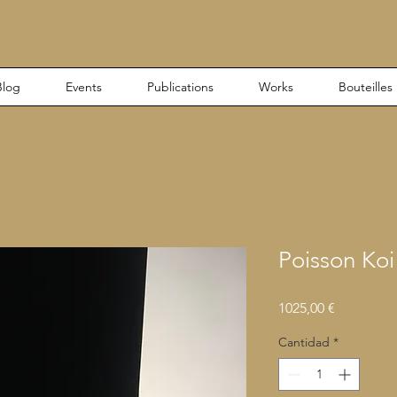
Blog
Events
Publications
Works
Bouteilles
Poisson Koi
Precio
1025,00 €
Cantidad
*