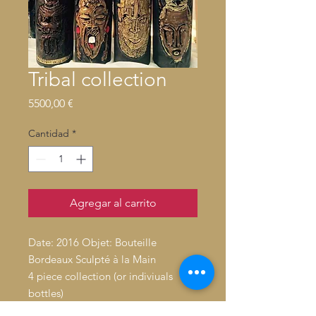
Tribal collection
Precio
5500,00 €
Cantidad
*
Agregar al carrito
Date: 2016 Objet: Bouteille
Bordeaux Sculpté à la Main
4 piece collection (or indiviuals
bottles)
Artiste: André Lahori(Américain, né